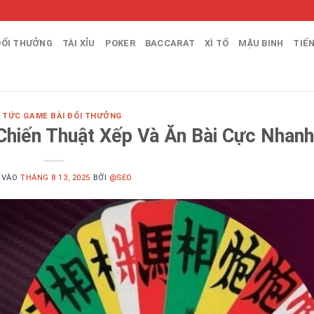
ĐỔI THƯỞNG
TÀI XỈU
POKER
BACCARAT
XÌ TỐ
MẬU BINH
TIẾ
N TỨC GAME BÀI ĐỔI THƯỞNG
Chiến Thuật Xếp Và Ăn Bài Cực Nhanh
 VÀO
THÁNG 8 13, 2025
BỞI
@SEO