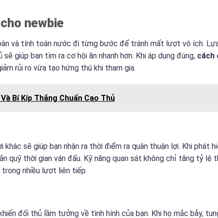
 cho newbie
àn và tính toán nước đi từng bước để tránh mất lượt vô ích. Lự
 sẽ giúp bạn tìm ra cơ hội ăn nhanh hơn. Khi áp dụng đúng,
cách 
iảm rủi ro vừa tạo hứng thú khi tham gia.
 Và Bí Kíp Thắng Chuẩn Cao Thủ
khác sẽ giúp bạn nhận ra thời điểm ra quân thuận lợi. Khi phát h
gắn quỹ thời gian ván đấu. Kỹ năng quan sát không chỉ tăng tỷ lệ 
 trong nhiều lượt liên tiếp.
hiến đối thủ lầm tưởng về tình hình của bạn. Khi họ mắc bẫy, tun