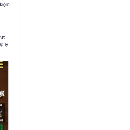
 kiệm
rút
ợp lý