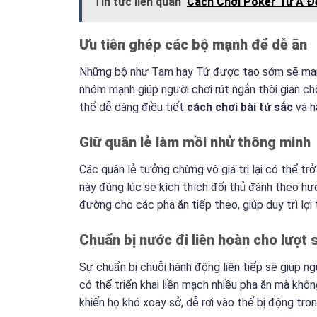
Tin tức liên quan
Cách Chơi Poker Từ A Đ
Ưu tiên ghép các bộ mạnh để dễ ăn
Những bộ như Tam hay Tứ được tạo sớm sẽ mang l
nhóm mạnh giúp người chơi rút ngắn thời gian chờ
thể dễ dàng điều tiết
cách chơi bài tứ sắc
và h
Giữ quân lẻ làm mồi nhử thông minh
Các quân lẻ tưởng chừng vô giá trị lại có thể t
này đúng lúc sẽ kích thích đối thủ đánh theo h
đường cho các pha ăn tiếp theo, giúp duy trì lợ
Chuẩn bị nước đi liên hoàn cho lượt 
Sự chuẩn bị chuỗi hành động liên tiếp sẽ giúp ng
có thể triển khai liền mạch nhiều pha ăn mà không
khiến họ khó xoay sở, dễ rơi vào thế bị động tro