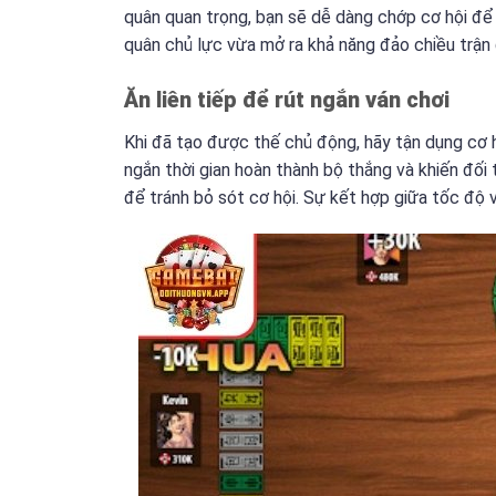
quân quan trọng, bạn sẽ dễ dàng chớp cơ hội để 
quân chủ lực vừa mở ra khả năng đảo chiều trận 
Ăn liên tiếp để rút ngắn ván chơi
Khi đã tạo được thế chủ động, hãy tận dụng cơ h
ngắn thời gian hoàn thành bộ thắng và khiến đối 
để tránh bỏ sót cơ hội. Sự kết hợp giữa tốc độ 