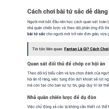
Cách chơi bài tứ sắc dễ dàng
Người mới bắt đầu nên học cách quan sát toàn b
nhả quân chiến lược và theo dõi phản ứng đối thủ
bài tứ sắc
cho người mới trở nên đơn giản, vừa g
Tin tức liên quan
Fantan Là Gì? Cách Chơi
Quan sát đối thủ để chớp cơ hội ăn
Theo dõi kỹ biểu cảm và lựa chọn đánh của người 
hội ăn rõ ràng, việc tung đòn dứt khoát sẽ rút n
mà còn tạo cho bạn sự tự tin, giúp duy trì lợi thế
Nhả quân chiến lược để dụ đòn
Việc chủ động xả các lá không cần thiết có thể k