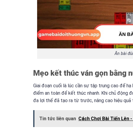
Ăn bài đú
Mẹo kết thúc ván gọn bằng n
Giai đoạn cuối là lúc cần sự tập trung cao để hạ 
điểm an toàn để kết thúc nhanh. Khi chủ động đư
đa lợi thế đã tạo ra từ trước, nâng cao hiệu quả
Tin tức liên quan
Cách Chơi Bài Tiến Lên 